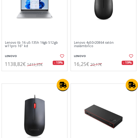
Lenovo tb 16 u5-135h 16gb 512gb
Lenovo 4y50r20864 ratón
w11pro 16" kd
inalámbrico
LENOVO
LENOVO
1138,82€
16,25€
- 19%
- 19%
1413,35€
20,17€