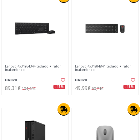
Lenovo 4x31r64344 teclado + raton
Lenovo 4x31s04841 teclado + raton
inalambrico
inalambrico
LENOVO
LENOVO
89,31€
49,99€
- 15%
- 18%
104,46€
60,71€