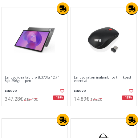
Lenovo idea tab pro tb373fu 12.7"
Lenovo raton inalambrico thinkpad
8gb 256gb + pen
essential
LENOVO
LENOVO
347,28€
14,89€
- 16%
- 18%
412,40€
18,22€