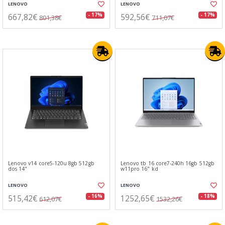
LENOVO
LENOVO
667,82€
592,56€
- 17%
- 17%
801,38€
711,07€
Lenovo v14 core5-120u 8gb 512gb
Lenovo tb 16 core7-240h 16gb 512gb
dos 14"
w11pro 16" kd
LENOVO
LENOVO
515,42€
1252,65€
- 16%
- 18%
612,07€
1532,26€