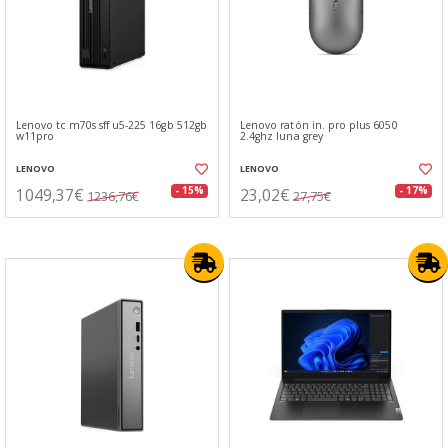
Lenovo tc m70s sff u5-225 16gb 512gb
Lenovo ratón in. pro plus 6050
w11pro
2.4ghz luna grey
LENOVO
LENOVO
1049,37€
23,02€
- 15%
- 17%
1236,76€
27,75€