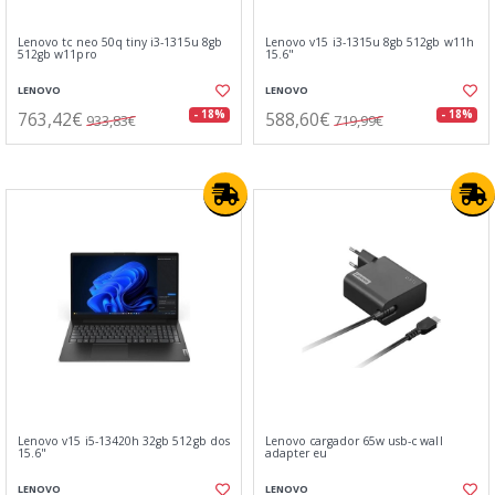
Lenovo tc neo 50q tiny i3-1315u 8gb
Lenovo v15 i3-1315u 8gb 512gb w11h
512gb w11pro
15.6"
LENOVO
LENOVO
763,42€
588,60€
- 18%
- 18%
933,83€
719,99€
Lenovo v15 i5-13420h 32gb 512gb dos
Lenovo cargador 65w usb-c wall
15.6"
adapter eu
LENOVO
LENOVO