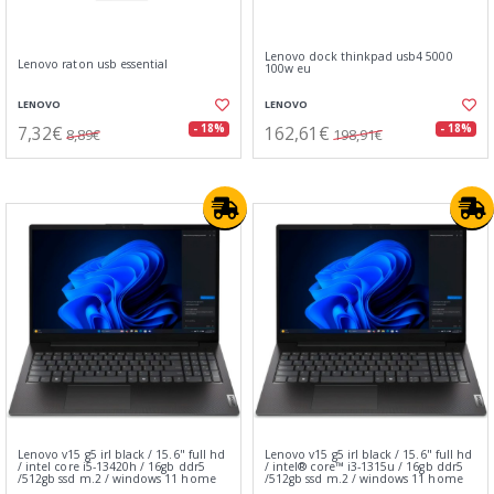
Lenovo dock thinkpad usb4 5000
Lenovo raton usb essential
100w eu
LENOVO
LENOVO
7,32€
162,61€
- 18%
- 18%
8,89€
198,91€
Lenovo v15 g5 irl black / 15.6" full hd
Lenovo v15 g5 irl black / 15.6" full hd
/ intel core i5-13420h / 16gb ddr5
/ intel® core™ i3-1315u / 16gb ddr5
/512gb ssd m.2 / windows 11 home
/512gb ssd m.2 / windows 11 home