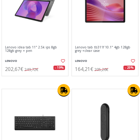
Lenovo idea tab 11" 2.5k ips 8gb
Lenovo tab tb311f 10.1" 4gb 128gb
128gb grey + pen
grey +clear case
LENOVO
LENOVO
202,67€
164,21€
- 19%
- 20%
249,72€
205,26€