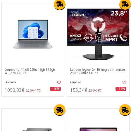
Lenovo tb 14 u5-225u 16gb 512gb
Lenovo legion 24-10 negro / monitor
w11pro 14" kd
23.8" 240hz full hd
LENOVO
LENOVO
1090,03€
153,34€
- 16%
- 14%
1294,41€
177,98€