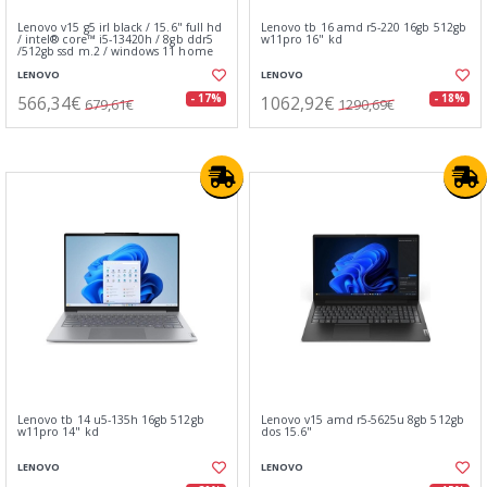
Lenovo v15 g5 irl black / 15.6" full hd
Lenovo tb 16 amd r5-220 16gb 512gb
/ intel® core™ i5-13420h / 8gb ddr5
w11pro 16" kd
/512gb ssd m.2 / windows 11 home
LENOVO
LENOVO
566,34€
1062,92€
- 17%
- 18%
679,61€
1290,69€
Lenovo tb 14 u5-135h 16gb 512gb
Lenovo v15 amd r5-5625u 8gb 512gb
w11pro 14" kd
dos 15.6"
LENOVO
LENOVO