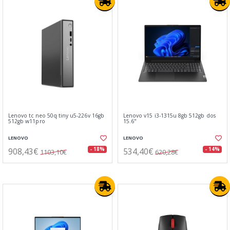
Lenovo tc neo 50q tiny u5-226v 16gb
Lenovo v15 i3-1315u 8gb 512gb dos
512gb w11pro
15.6"
LENOVO
LENOVO
908,43€
534,40€
- 18%
- 14%
1103,10€
620,28€