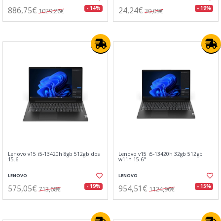
886,75€
24,24€
- 14%
- 19%
1029,26€
30,09€
Lenovo v15 i5-13420h 8gb 512gb dos
Lenovo v15 i5-13420h 32gb 512gb
15.6"
w11h 15.6"
LENOVO
LENOVO
575,05€
954,51€
- 19%
- 15%
713,68€
1124,96€