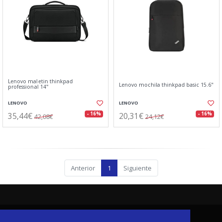
Lenovo maletin thinkpad
Lenovo mochila thinkpad basic 15.6"
professional 14"
LENOVO
LENOVO
35,44€
20,31€
- 16%
- 16%
42,08€
24,12€
Anterior
1
Siguiente