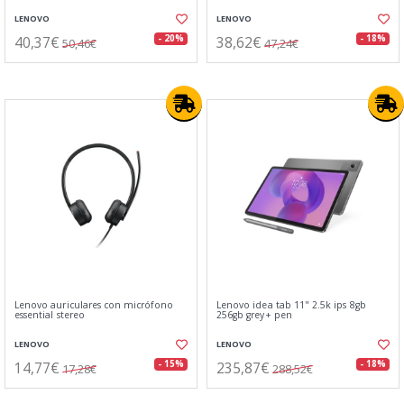
LENOVO
LENOVO
40,37€
38,62€
- 20%
- 18%
50,46€
47,24€
Lenovo auriculares con micrófono
Lenovo idea tab 11" 2.5k ips 8gb
essential stereo
256gb grey+ pen
LENOVO
LENOVO
14,77€
235,87€
- 15%
- 18%
17,28€
288,52€