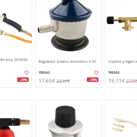
illo boq.25/35/50
Regulador butano domestico k-50
Soplete yregas r
YREGAS
YREGAS
17,65€
19,11€
- 29%
- 29%
24,96€
27,0