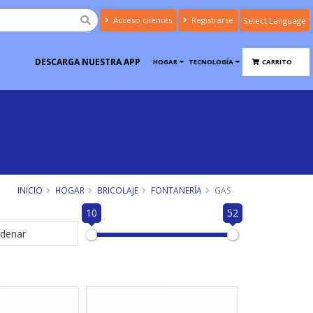
Acceso clientes
Registrarse
Powered by
Translate
DESCARGA NUESTRA APP
HOGAR
TECNOLOGÍA
CARRITO
INICIO
HOGAR
BRICOLAJE
FONTANERÍA
GAS
10
52
denar