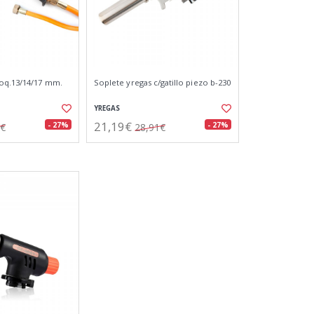
boq.13/14/17 mm.
Soplete yregas c/gatillo piezo b-230
YREGAS
21,19€
- 27%
- 27%
4€
28,91€