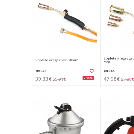
Soplete yregas gat
Soplete yregas boq.20mm.
mm.
YREGAS
YREGAS
39,33€
47,58€
- 30%
55,91€
67,30€