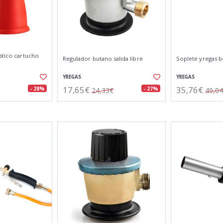
stico cartucho
Regulador butano salida libre
Soplete yregas 
YREGAS
YREGAS
17,65€
35,76€
- 28%
- 27%
24,33€
49,0