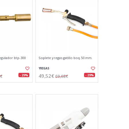
egulador btp-300
Soplete yregas gatillo boq.50 mm.
YREGAS
49,52€
- 29%
- 29%
2€
69,68€