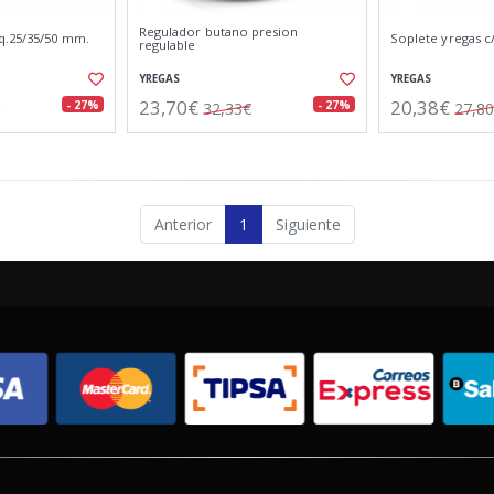
Regulador butano presion
q.25/35/50 mm.
Soplete yregas c
regulable
YREGAS
YREGAS
23,70€
20,38€
- 27%
- 27%
32,33€
27,8
Anterior
1
Siguiente