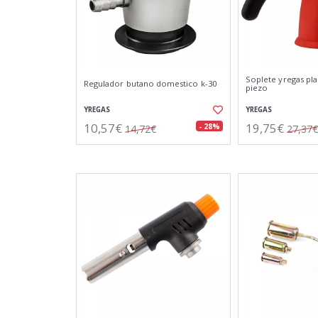
Soplete yregas pla
Regulador butano domestico k-30
piezo
YREGAS
YREGAS
10,57€
19,75€
- 28%
14,72€
27,37€