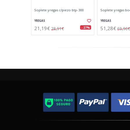
Soplete yregas c/piezo btp-300
Soplete yregas bo
YREGAS
YREGAS
21,19€
51,28€
- 27%
28,91€
69,96€