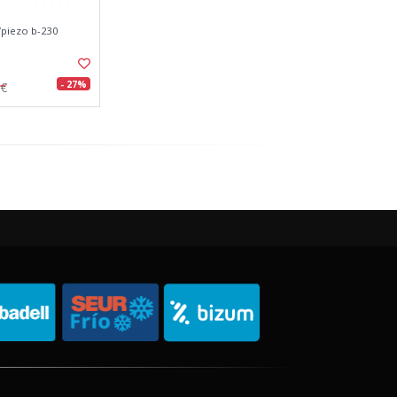
/piezo b-230
- 27%
0€