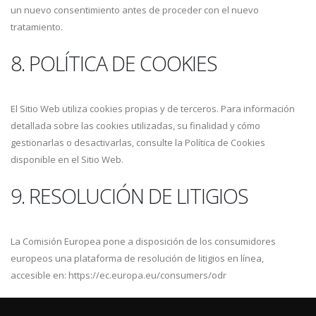
un nuevo consentimiento antes de proceder con el nuevo
tratamiento.
8. POLÍTICA DE COOKIES
El Sitio Web utiliza cookies propias y de terceros. Para información
detallada sobre las cookies utilizadas, su finalidad y cómo
gestionarlas o desactivarlas, consulte la Política de Cookies
disponible en el Sitio Web.
9. RESOLUCIÓN DE LITIGIOS
La Comisión Europea pone a disposición de los consumidores
europeos una plataforma de resolución de litigios en línea,
accesible en: https://ec.europa.eu/consumers/odr