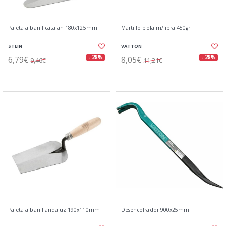
Paleta albañil catalan 180x125mm.
Martillo bola m/fibra 450gr.
STEIN
VATTON
6,79€
8,05€
- 28%
- 28%
9,46€
11,21€
Paleta albañil andaluz 190x110mm
Desencofrador 900x25mm