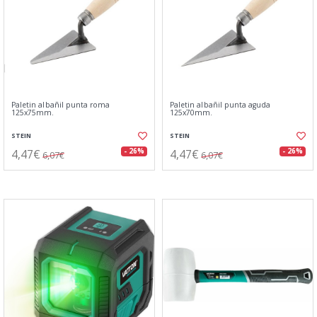
Paletin albañil punta roma
Paletin albañil punta aguda
125x75mm.
125x70mm.
STEIN
STEIN
4,47€
4,47€
- 26%
- 26%
6,07€
6,07€