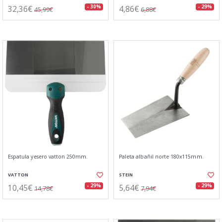
32,36€
4,86€
- 30%
- 29%
45,99€
6,88€
Espatula yesero vatton 250mm.
Paleta albañil norte 180x115mm.
VATTON
STEIN
10,45€
5,64€
- 29%
- 29%
14,78€
7,94€