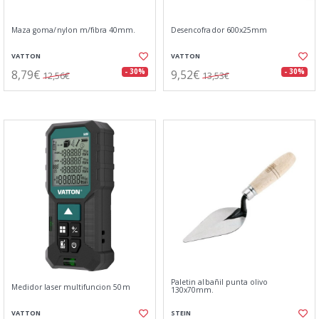
Maza goma/nylon m/fibra 40mm.
Desencofrador 600x25mm
VATTON
VATTON
8,79€
9,52€
- 30%
- 30%
12,56€
13,53€
Paletin albañil punta olivo
Medidor laser multifuncion 50m
130x70mm.
VATTON
STEIN