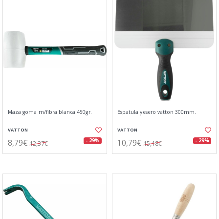
Maza goma m/fibra blanca 450gr.
Espatula yesero vatton 300mm.
VATTON
VATTON
8,79€
10,79€
- 29%
- 29%
12,37€
15,18€