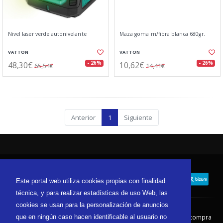
Nivel laser verde autonivelante
Maza goma m/fibra blanca 680gr.
VATTON
VATTON
48,30€
10,62€
- 26%
- 26%
65,54€
14,41€
Anterior
1
Siguiente
Este portal web utiliza cookies propias con finalidad
técnica, y para realizar estadísticas de uso Web, las
cookies se usan para la personalización de anuncios
que en ningún caso hacen identificable al usuario no
Contacto
Aviso Legal
Condiciones de compra