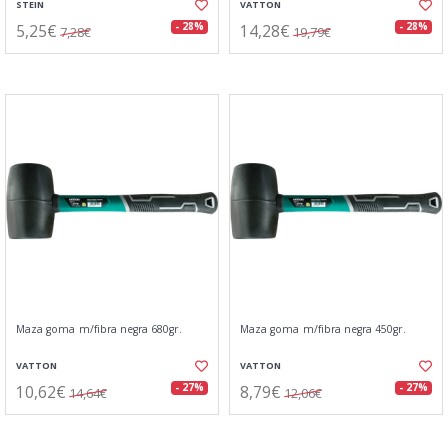
STEIN
VATTON
5,25€
14,28€
- 28%
- 28%
7,28€
19,79€
Maza goma m/fibra negra 680gr.
Maza goma m/fibra negra 450gr.
VATTON
VATTON
10,62€
8,79€
- 27%
- 27%
14,64€
12,06€