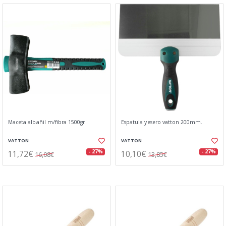
Maceta albañil m/fibra 1500gr.
Espatula yesero vatton 200mm.
VATTON
VATTON
11,72€
10,10€
- 27%
- 27%
16,08€
13,85€