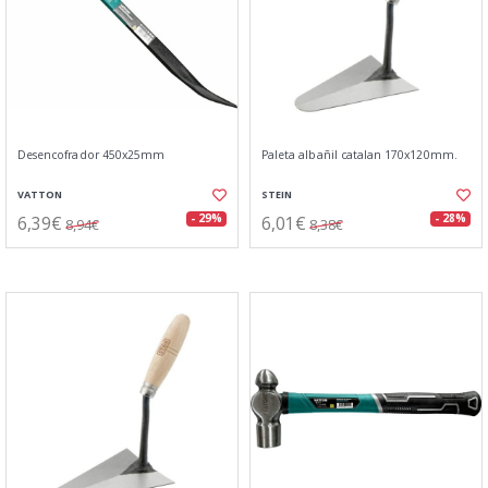
Desencofrador 450x25mm
Paleta albañil catalan 170x120mm.
VATTON
STEIN
6,39€
6,01€
- 29%
- 28%
8,94€
8,38€