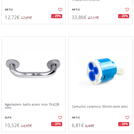
ARTIC
ARTIC
12,72€
33,86€
- 29%
- 28%
17,81€
47,17€
Agarradero baño acero inox 19x228
Cartucho ceramico 35mm.serie artic
mm.
ALFA
ARTIC
10,52€
6,81€
- 28%
- 28%
14,65€
9,44€