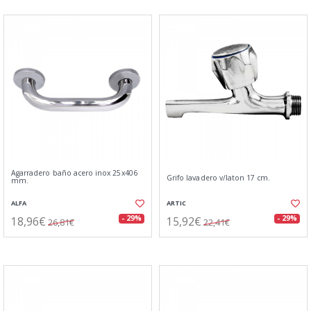
Agarradero baño acero inox 25x406
Grifo lavadero v/laton 17 cm.
mm.
ALFA
ARTIC
18,96€
15,92€
- 29%
- 29%
26,81€
22,41€