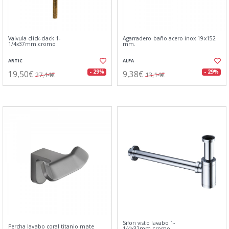
Valvula click-clack 1-
Agarradero baño acero inox 19x152
1/4x37mm.cromo
mm.
ARTIC
ALFA
19,50€
9,38€
- 29%
- 29%
27,44€
13,14€
Sifon visto lavabo 1-
Percha lavabo coral titanio mate
1/4x32mm.cromo