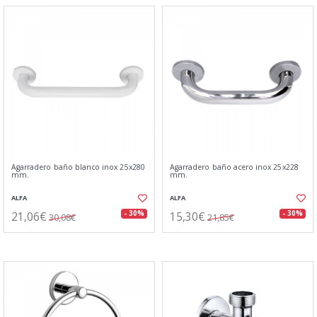
Agarradero baño blanco inox 25x280
Agarradero baño acero inox 25x228
mm.
mm.
ALFA
ALFA
21,06€
15,30€
- 30%
- 30%
30,08€
21,85€