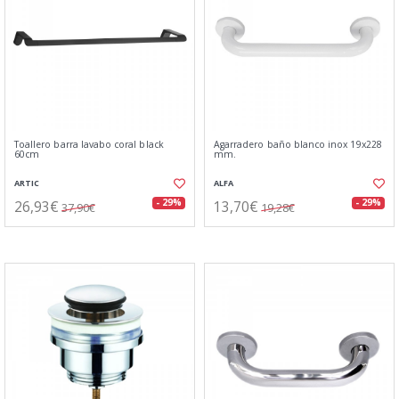
Toallero barra lavabo coral black
Agarradero baño blanco inox 19x228
60cm
mm.
ARTIC
ALFA
26,93€
13,70€
- 29%
- 29%
37,90€
19,28€