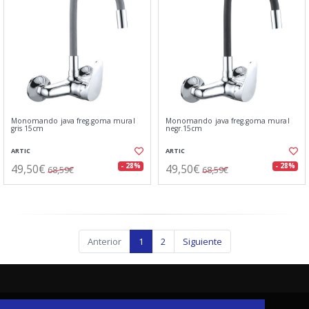
Monomando java freg.goma mural
Monomando java freg.goma mural
gris 15cm
negr.15cm
ARTIC
ARTIC
49,50€
49,50€
- 28%
- 28%
68,59€
68,59€
Anterior
1
2
Siguiente