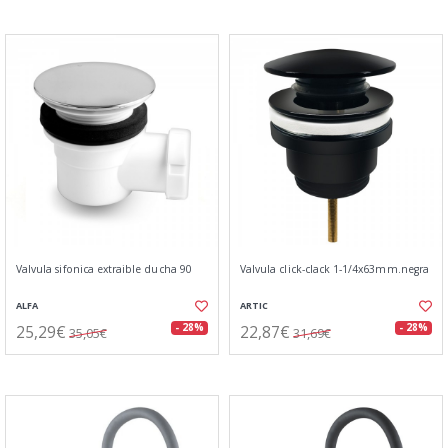
Valvula sifonica extraible ducha 90
Valvula click-clack 1-1/4x63mm.negra
ALFA
ARTIC
25,29€
22,87€
- 28%
- 28%
35,05€
31,69€