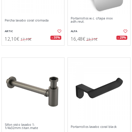
Portarrollos w.c. c/tapa inox
Percha lavabo coral cromada
adh.reut.
ARTIC
ALFA
12,10€
16,48€
- 30%
- 29%
17,19€
23,31€
Sifon visto lavabo 1-
Portarrollos lavabo coral black
1/4x32mm.titan.mate