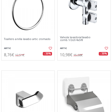
Valvula lavadora/lavabo
Toallero anilla lavabo artic cromado
comb.1/2x3/4x3/8
ARTIC
ARTIC
8,76€
10,98€
- 30%
- 30%
12,51€
15,68€