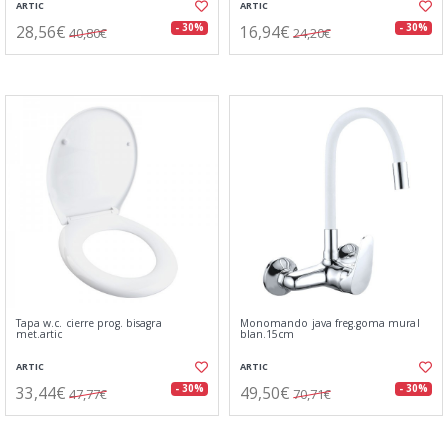
ARTIC
ARTIC
28,56€
16,94€
- 30%
- 30%
40,80€
24,20€
Tapa w.c. cierre prog. bisagra
Monomando java freg.goma mural
met.artic
blan.15cm
ARTIC
ARTIC
33,44€
49,50€
- 30%
- 30%
47,77€
70,71€