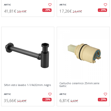
ARTIC
ARTIC
41,81€
17,26€
- 29%
- 29%
59,13€
24,41€
Cartucho ceramico 25mm.serie
Sifon visto lavabo 1-1/4x32mm.negro
baltic
ARTIC
ARTIC
35,66€
6,81€
- 29%
- 29%
50,43€
9,63€