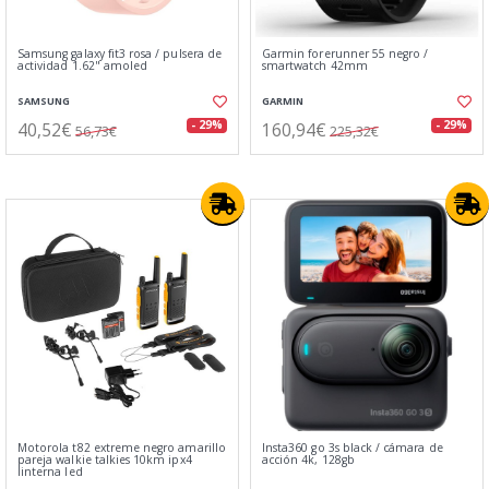
Samsung galaxy fit3 rosa / pulsera de
Garmin forerunner 55 negro /
actividad 1.62" amoled
smartwatch 42mm
SAMSUNG
GARMIN
40,52€
160,94€
- 29%
- 29%
56,73€
225,32€
Motorola t82 extreme negro amarillo
Insta360 go 3s black / cámara de
pareja walkie talkies 10km ipx4
acción 4k, 128gb
linterna led