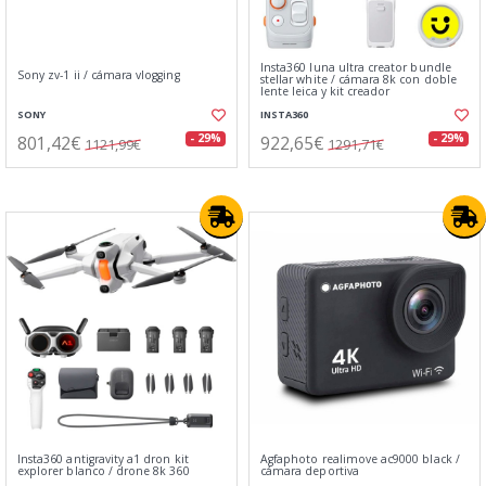
Insta360 luna ultra creator bundle
Sony zv-1 ii / cámara vlogging
stellar white / cámara 8k con doble
lente leica y kit creador
SONY
INSTA360
801,42€
922,65€
- 29%
- 29%
1121,99€
1291,71€
Insta360 antigravity a1 dron kit
Agfaphoto realimove ac9000 black /
explorer blanco / drone 8k 360
cámara deportiva