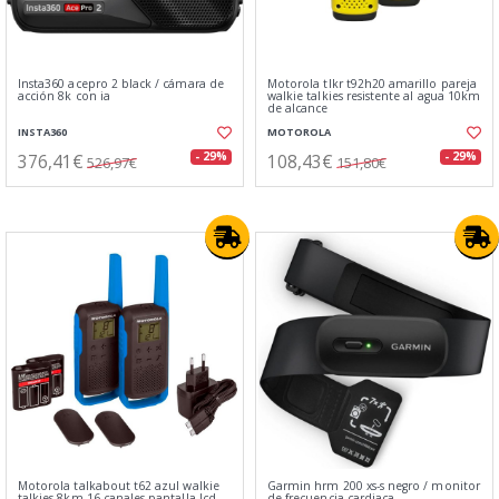
Insta360 acepro 2 black / cámara de
Motorola tlkr t92h20 amarillo pareja
acción 8k con ia
walkie talkies resistente al agua 10km
de alcance
INSTA360
MOTOROLA
376,41€
108,43€
- 29%
- 29%
526,97€
151,80€
Motorola talkabout t62 azul walkie
Garmin hrm 200 xs-s negro / monitor
talkies 8km 16 canales pantalla lcd
de frecuencia cardiaca