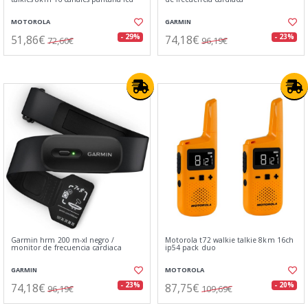
MOTOROLA
GARMIN
51,86€
74,18€
- 29%
- 23%
72,60€
96,19€
Garmin hrm 200 m-xl negro /
Motorola t72 walkie talkie 8km 16ch
monitor de frecuencia cardiaca
ip54 pack duo
GARMIN
MOTOROLA
74,18€
87,75€
- 23%
- 20%
96,19€
109,69€