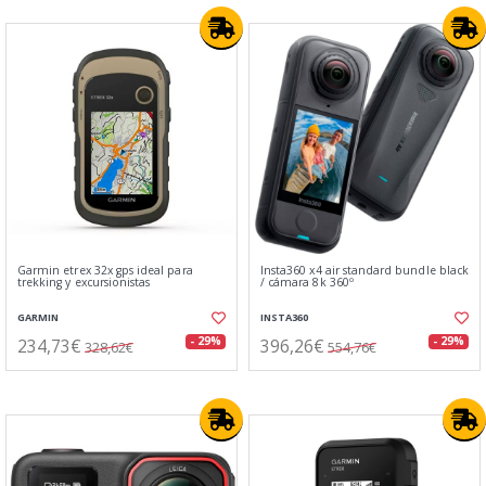
Garmin etrex 32x gps ideal para
Insta360 x4 air standard bundle black
trekking y excursionistas
/ cámara 8k 360º
GARMIN
INSTA360
234,73€
396,26€
- 29%
- 29%
328,62€
554,76€