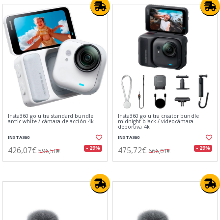
Insta360 go ultra standard bundle
Insta360 go ultra creator bundle
arctic white / cámara de acción 4k
midnight black / videocámara
deportiva 4k
INSTA360
INSTA360
426,07€
475,72€
- 29%
- 29%
596,50€
666,01€