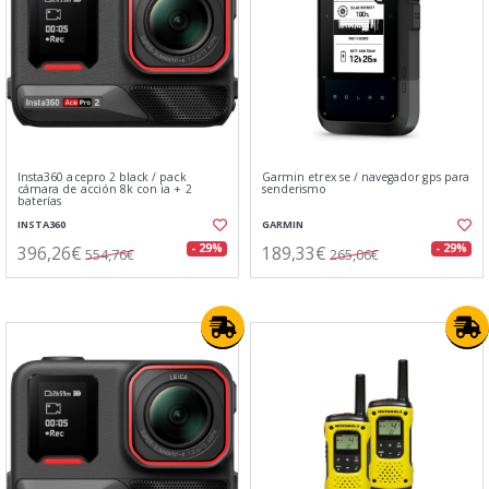
Insta360 acepro 2 black / pack
Garmin etrex se / navegador gps para
cámara de acción 8k con ia + 2
senderismo
baterías
INSTA360
GARMIN
396,26€
189,33€
- 29%
- 29%
554,76€
265,06€