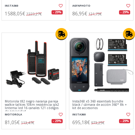
INSTA360
AGFAPHOTO
1588,05€
86,95€
- 29%
- 29%
2223,27€
121,73€
Motorola t82 negro naranja pareja
Insta360 x5 360 essentials bundle
walkie talkies 10km resistencia ipx2
black / cámara de acción 360° 8k +
linterna led 16 canales 121 códigos
kit de accesorios
de privacidad
MOTOROLA
INSTA360
81,05€
695,18€
- 29%
- 29%
113,47€
973,25€