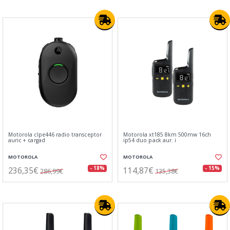
Motorola clpe446 radio transceptor
Motorola xt185 8km 500mw 16ch
auric + cargad
ip54 duo pack aur. i
MOTOROLA
MOTOROLA
236,35€
114,87€
- 18%
- 15%
286,99€
135,38€