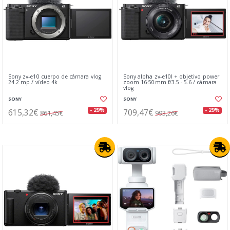
Sony zv-e10 cuerpo de cámara vlog
Sony alpha zv-e10l + objetivo power
24.2 mp / vídeo 4k
zoom 16-50mm f/3.5 - 5.6 / cámara
vlog
SONY
SONY
615,32€
709,47€
- 29%
- 29%
861,45€
993,26€