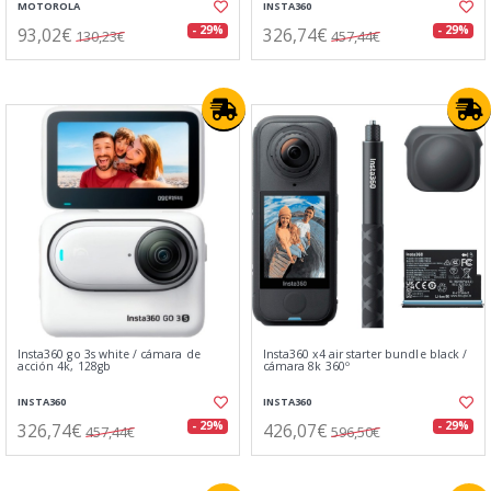
MOTOROLA
INSTA360
93,02€
326,74€
- 29%
- 29%
130,23€
457,44€
Insta360 go 3s white / cámara de
Insta360 x4 air starter bundle black /
acción 4k, 128gb
cámara 8k 360º
INSTA360
INSTA360
326,74€
426,07€
- 29%
- 29%
457,44€
596,50€