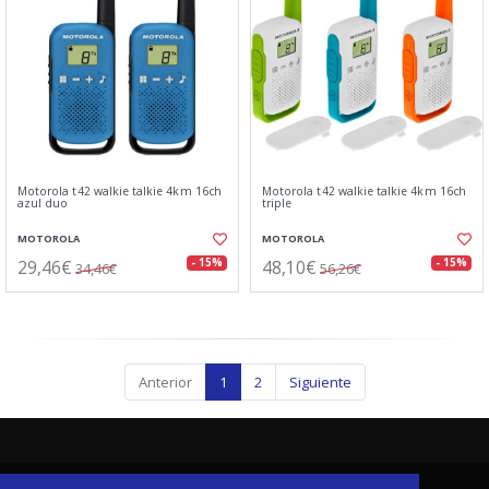
Motorola t42 walkie talkie 4km 16ch
Motorola t42 walkie talkie 4km 16ch
azul duo
triple
MOTOROLA
MOTOROLA
29,46€
48,10€
- 15%
- 15%
34,46€
56,26€
Anterior
1
2
Siguiente