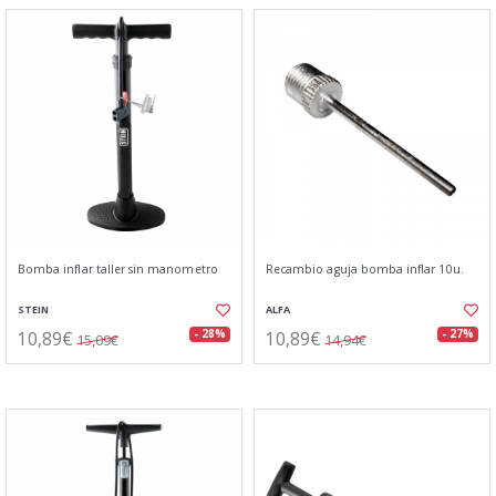
Bomba inflar taller sin manometro
Recambio aguja bomba inflar 10u.
STEIN
ALFA
10,89€
10,89€
- 28%
- 27%
15,09€
14,94€