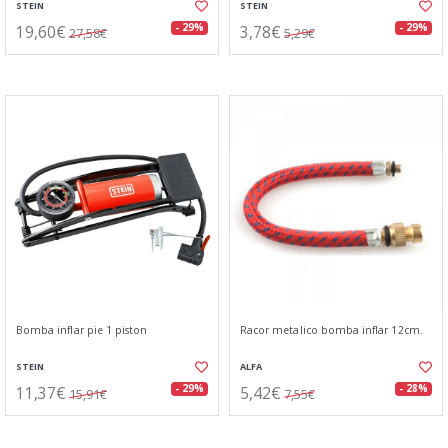
STEIN
STEIN
19,60€
3,78€
- 29%
- 29%
27,58€
5,29€
Bomba inflar pie 1 piston
Racor metalico bomba inflar 12cm.
STEIN
ALFA
11,37€
5,42€
- 29%
- 28%
15,91€
7,55€