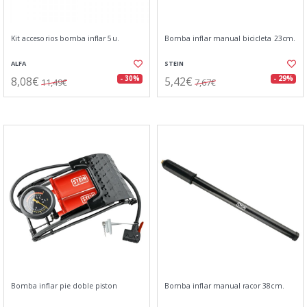
Kit accesorios bomba inflar 5u.
Bomba inflar manual bicicleta 23cm.
ALFA
STEIN
8,08€
5,42€
- 30%
- 29%
11,49€
7,67€
Bomba inflar pie doble piston
Bomba inflar manual racor 38cm.