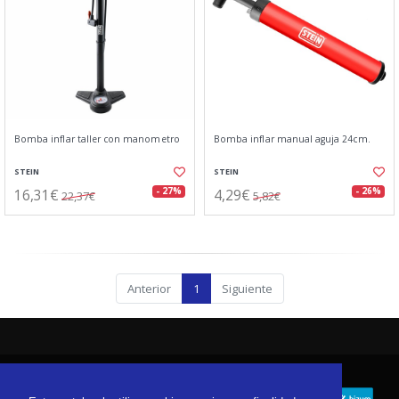
Bomba inflar taller con manometro
Bomba inflar manual aguja 24cm.
STEIN
STEIN
16,31€
4,29€
- 27%
- 26%
22,37€
5,82€
Anterior
1
Siguiente